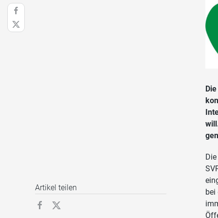
Die
kon
Int
wil
ge
Die
SVP
ein
Artikel teilen
bei
imm
Öff