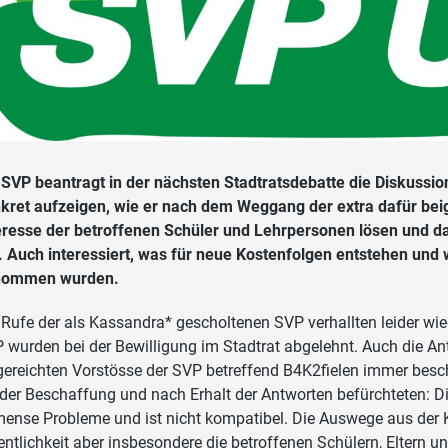
 SVP beantragt in der nächsten Stadtratsdebatte die Diskussi
kret aufzeigen, wie er nach dem Weggang der extra dafür be
eresse der betroffenen Schüler und Lehrpersonen lösen und das
l. Auch interessiert, was für neue Kostenfolgen entstehen und
nommen wurden.
 Rufe der als Kassandra* gescholtenen SVP verhallten leider wie
 wurden bei der Bewilligung im Stadtrat abgelehnt. Auch die An
gereichten Vorstösse der SVP betreffend B4K2fielen immer besch
 der Beschaffung und nach Erhalt der Antworten befürchteten:
ense Probleme und ist nicht kompatibel. Die Auswege aus der 
entlichkeit aber insbesondere die betroffenen Schülern, Eltern