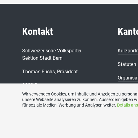
Kontakt
Kant
Schweizerische Volkspartei
Kurzportr
Sektion Stadt Bern
Statuten
Thomas Fuchs, Präsident
Organisa
3000 Bern
SVP Kant
Tel.: +41 31 981 34 40
Wir verwenden Cookies, um Inhalte und Anzeigen zu personali
E-Mail: info@svp-stadt-bern.ch
unsere Webseite analysieren zu können. Ausserdem geben wi
für soziale Medien, Werbung und Analysen weiter.
Details an