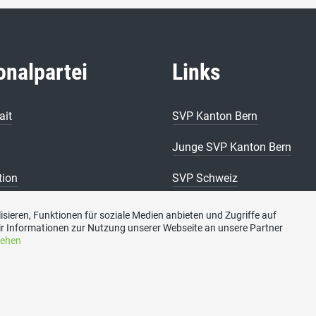
onalpartei
Links
ait
SVP Kanton Bern
Junge SVP Kanton Bern
tion
SVP Schweiz
on Bern historisch
SVP Frauen
sieren, Funktionen für soziale Medien anbieten und Zugriffe auf
r Informationen zur Nutzung unserer Webseite an unsere Partner
SVP Senioren
sehen