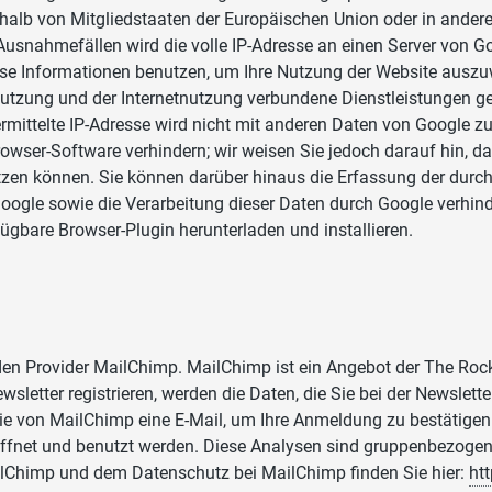
erhalb von Mitgliedstaaten der Europäischen Union oder in and
usnahmefällen wird die volle IP-Adresse an einen Server von Go
iese Informationen benutzen, um Ihre Nutzung der Website auszu
tzung und der Internetnutzung verbundene Dienstleistungen ge
mittelte IP-Adresse wird nicht mit anderen Daten von Google 
rowser-Software verhindern; wir weisen Sie jedoch darauf hin, da
zen können. Sie können darüber hinaus die Erfassung der durch
Google sowie die Verarbeitung dieser Daten durch Google verhin
fügbare Browser-Plugin herunterladen und installieren.
en Provider MailChimp. MailChimp ist ein Angebot der The Rock
sletter registrieren, werden die Daten, die Sie bei der Newslet
ie von MailChimp eine E-Mail, um Ihre Anmeldung zu bestätigen 
öffnet und benutzt werden. Diese Analysen sind gruppenbezogen 
lChimp und dem Datenschutz bei MailChimp finden Sie hier:
ht