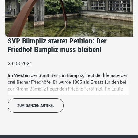
SVP Bümpliz startet Petition: Der
Friedhof Bümpliz muss bleiben!
23.03.2021
Im Westen der Stadt Bern, in Bümpliz, liegt der kleinste der
drei Berner Friedhöfe. Er wurde 1885 als Ersatz für den bei
der Kirche Bümpliz liegenden Friedhof eröffnet. Im Laufe
der Jahre wurde er einige Male vergrössert, das letzte Mal
in den Jahren 1992 ‒ 1994, als das Friedhofsareal über die
ZUM GANZEN ARTIKEL
Heimstrasse hinaus erweitert wurde. Nun will der Berner
Gemeinderat den Friedhof schliessen. Die SVP Bümpliz
startet eine Petition für den Erhalt dieses für Bümpliz
wichtigen Orts.